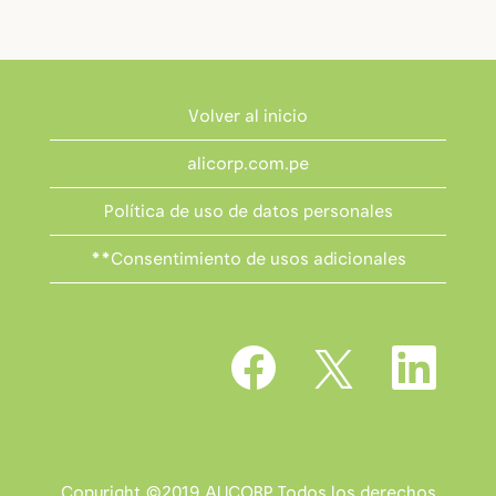
Volver al inicio
alicorp.com.pe
Política de uso de datos personales
**Consentimiento de usos adicionales
S
S
S
e
e
e
a
a
a
b
b
b
r
r
r
e
e
e
e
e
e
n
n
n
u
u
Copyright ©2019 ALICORP Todos los derechos