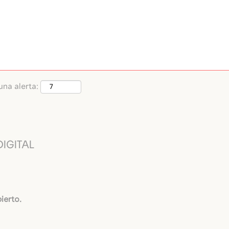
Buscar por ubicación
una alerta:
IGITAL
ierto.