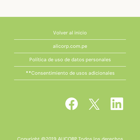
Volver al inicio
alicorp.com.pe
Política de uso de datos personales
**Consentimiento de usos adicionales
S
S
S
e
e
e
a
a
a
b
b
b
r
r
r
e
e
e
e
e
e
n
n
n
u
u
Copyright ©2019 ALICORP Todos los derechos