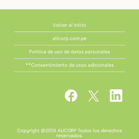
Volver al inicio
alicorp.com.pe
Política de uso de datos personales
**Consentimiento de usos adicionales
S
S
S
e
e
e
a
a
a
b
b
b
r
r
r
e
e
e
e
e
e
n
n
n
u
u
Copyright ©2019 ALICORP Todos los derechos
u
n
n
reservados.
n